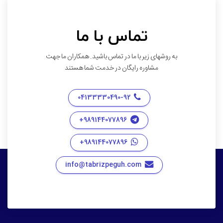
تماس با ما
به روشهای زیر با ما در تماس باشید. همکاران ما جهت
مشاوره رایگان در خدمت شما هستند
04133330490-92
989144077896+
989144077896+
info@tabrizpeguh.com